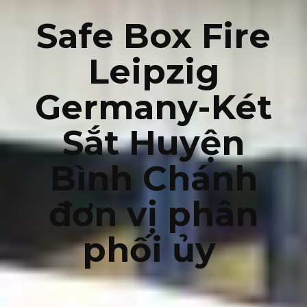
Safe Box Fire
Leipzig
Germany-Két
Sắt Huyện
Bình Chánh
đơn vị phân
phối ủy