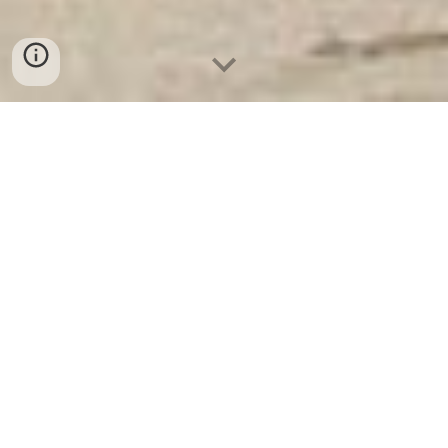
Két Sắt Ngân Hàng
-
Depository Safes
-
Két Sắt Thông Minh
LIBERTY Safes
Half Circle Box Food Safe Munich Germany -
Địa chỉ bán Luxurious Fingerprint safes chính
hãng
Ihrer Anfrage zufolge scheint es eine Verwechslung in der
Anfrage zu geben. „Half Circle Box Food Safe Munich
Germany“ scheint eine Suche nach einem bestimmten
Lebensmittelbehältertyp oder einem Firmennamen zu sein,
während „Địa chỉ bán Luxurious Fingerprint safes chính