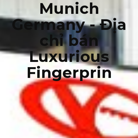
Munich
Germany - Địa
chỉ bán
Luxurious
Fingerprin