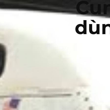
Cun
dùn