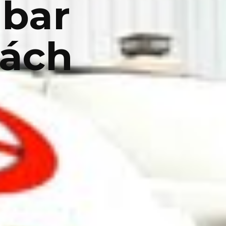
ibar
hách