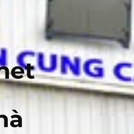
net
hà