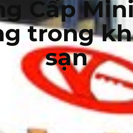
g Cấp Min
g trong k
sạn