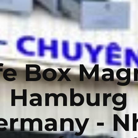
fe Box Mag
Hamburg
ermany - N