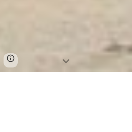
Ket Sat Ngan Hang
-
Luxury Home Safes
-
Két Sắt Thông Minh
LIBERTY Safe
High Quality Fire Resistant Safes Germany Factory Đại lý Két Bạc
Bảo Mật hcm