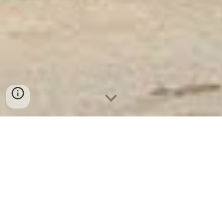
Ket Sat Ngan Hang
-
Luxury Safes Box
-
Két Sắt Thông Minh
LIBERTY Safe LB58 Pro
Steel Fingerprint Drawer Safe Box Essen Germany-mua
két sắt sài gòn welkosafe tốt cho gia đình