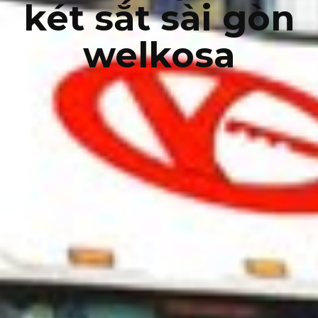
két sắt sài gòn
welkosa