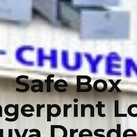
Safe Box
ngerprint L
uya Dresd