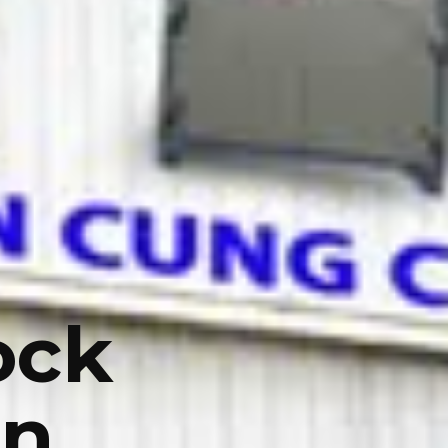
ock
en