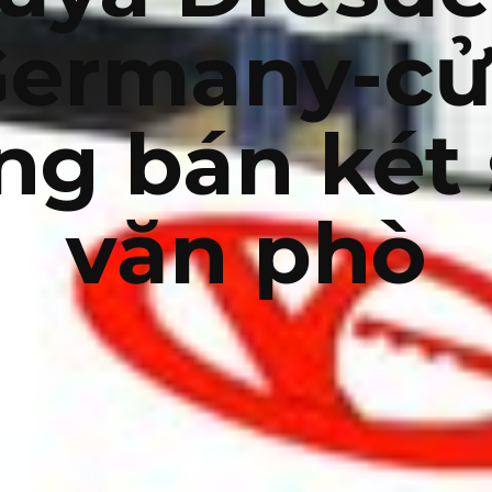
Germany-cử
ng bán két 
văn phò