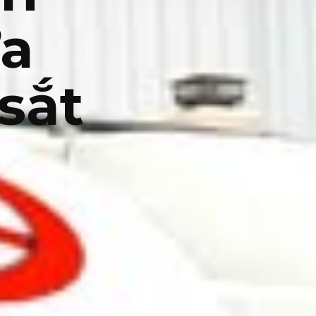
a
sắt