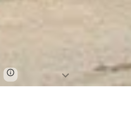
Két Sắt Ngân Hàng
-
Depository Safes
-
Két Sắt Thông Minh
LIBERTY Safes
Baking Packaging Box Oven Safe Hamburg
Germany - két sắt Huyện Hải Hà chất lượng
cao