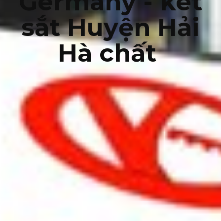
Germany - két
sắt Huyện Hải
Hà chất