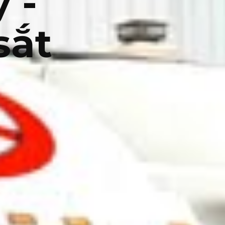
 -
sắt