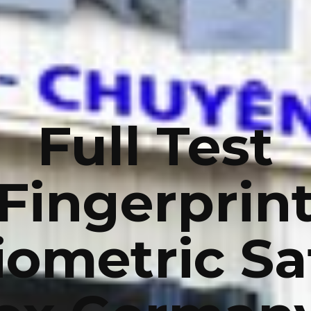
Full Test
Fingerprin
iometric Sa