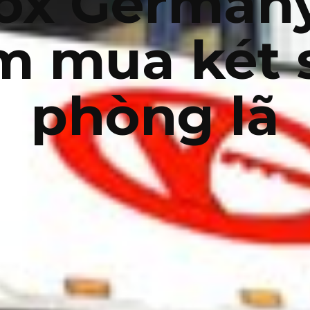
ox Germany
m mua két 
phòng lã