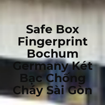
Safe Box
Fingerprint
Bochum
Germany Két
Bạc Chống
Cháy Sài Gòn