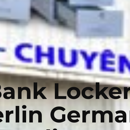
ank Locke
rlin Germ