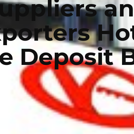
uppliers a
porters Ho
fe Deposit 