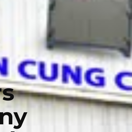
rs
any