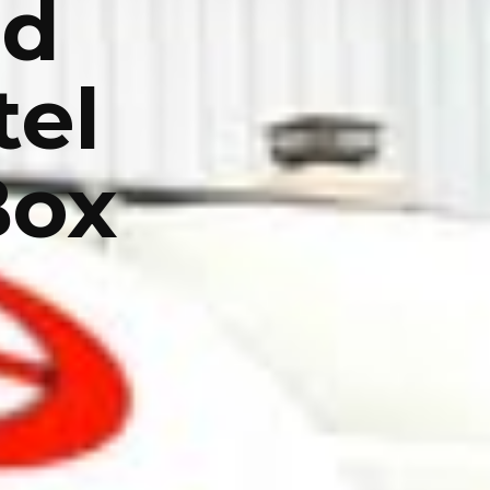
nd
tel
Box