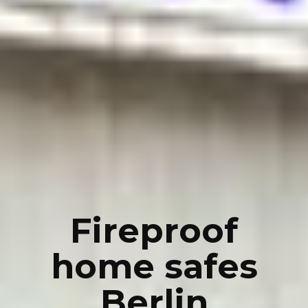
Fireproof
home safes
Berlin