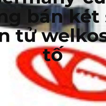
ng bán két 
n tử welko
tố