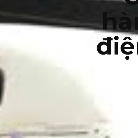
hà
điệ