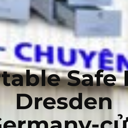
table Safe
Dresden
Germany-cử