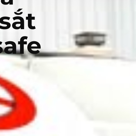
sắt
safe