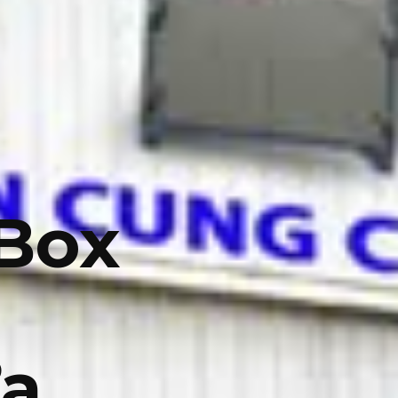
 Box
a