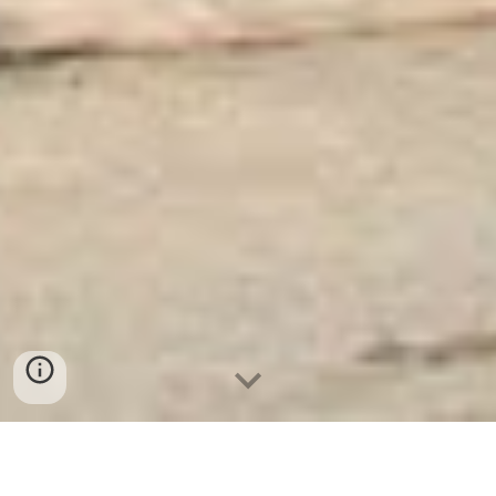
Két Sắt Ngân Hàng
-
Depository Safes
-
Két Sắt Thông Minh