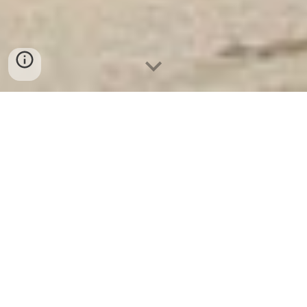
Két Sắt Ngân Hàng
-
Depository Safes
-
Két Sắt Thông Minh
LIBERTY Safes
Safe Box Big Cologne Germany - Két Bạc
Khách Sạn đảm bảo an toàn cho tài sản
bằng két sắt uy tín chính hãng
Hallo,
Mir ist aufgefallen, dass Sie nach Informationen zu
verschiedenen Arten von Tresoren suchen, darunter