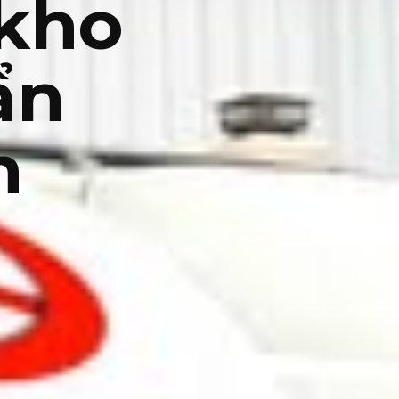
kho
ẩn
h