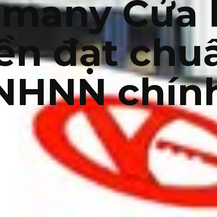
rmany Cửa 
iền đạt chu
NHNN chín