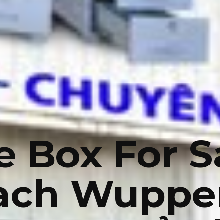
e Box For 
ach Wupper