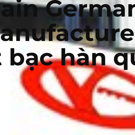
ain Germa
anufacture
t bạc hàn q