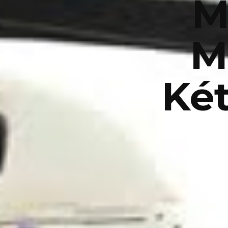
M
M
Ké