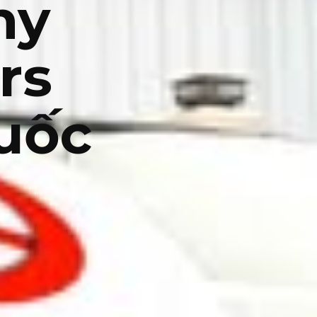
ny
rs
uốc