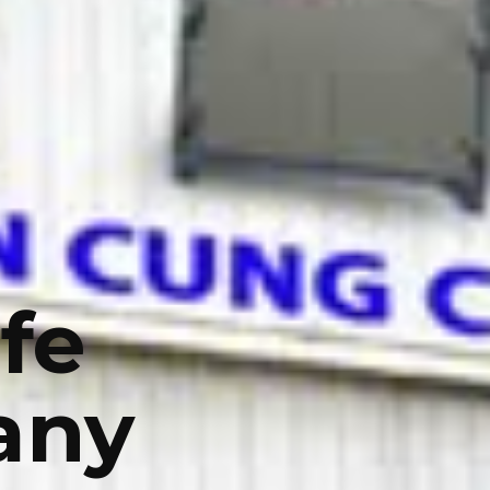
fe
any