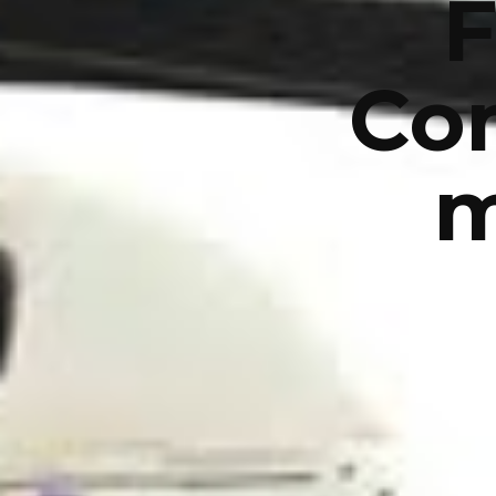
F
Co
m