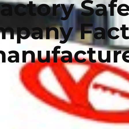
actory Saf
mpany Fact
anufactur