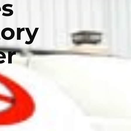
es
ory
er