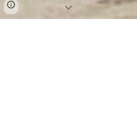
Két Sắt Ngân Hàng
-
Depository Safes
-
Két Sắt Thông Minh
LIBERTY Safes
Key Box Safe Germany - Digital Safe Box
Suppliers - két sắt ngân hàng thông minh
chống cháy
Die von Ihnen angegebenen Begriffe sind eine Sammlung
von Schlüsselwörtern zum Thema Tresore, die in vielen
verschiedenen Sprachen (Vietnamesisch, Englisch,
Deutsch) vorkommen. Nachfolgend finden Sie eine
detaillierte Analyse, die Ihnen hilft, diese Tresortypen besser
zu verstehen: