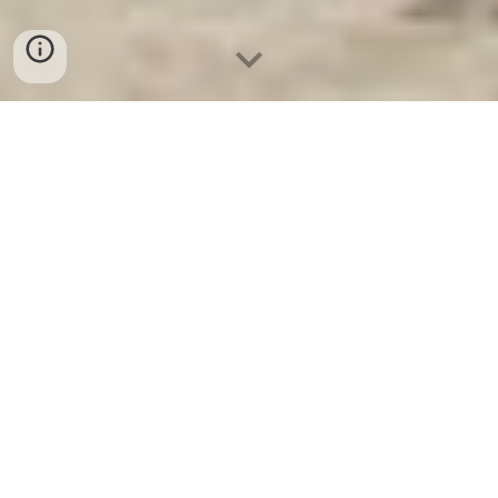
Ket Sat Ngan Hang
-
Luxury Home Safes
-
Két Sắt Thông Minh
LIBERTY Safe
WELKO Safe Germany Factory Giường Sắt Giá Rẻ