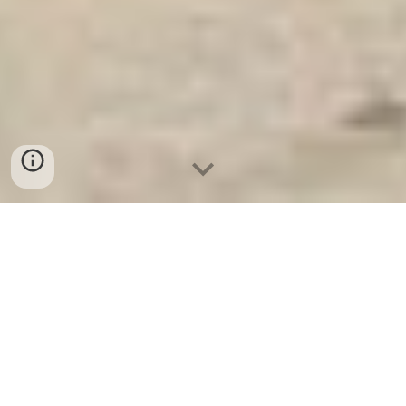
Ket Sat Ngan Hang
-
Safes Box Company
-
Két Sắt Thông Minh
LIBERTY Safe LB68 Pro
Metal Car Safe Safety Deposit Box Duisburg Germany Địa
chỉ mua Tủ Mát