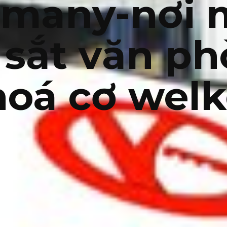
rmany-nơi 
 sắt văn p
hoá cơ welk