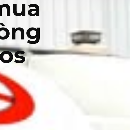
mua
hòng
os