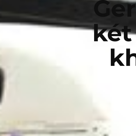
Ge
két
k